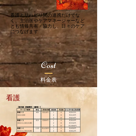
看護とリハビリ間の連携だけでな
く、主治医やケアマネージャーなど
とも情報共有・協力し、日々のケア
につなげます
Cost
料金表
​看護